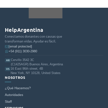
HelpArgentina
Conectamos donantes con causas que
transforman vidas. Ayudar es fácil.
[email protected]
+54 (911) 3030-2980
Cerviño 3542 3C
AR
(C1425AGR) Buenos Aires, Argentina
16 East 96th street, 4B
US
New York, NY 10128, United States
NOSOTROS
¿Qué Hacemos?
Autoridades
Staff