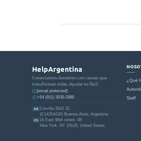
NOSO
HelpArgentina
Conectamos donantes con causas que
¿Qué 
transforman vidas. Ayudar es fácil.
Autori
[email protected]
+54 (911) 3030-2980
Staff
Cerviño 3542 3C
AR
(C1425AGR) Buenos Aires, Argentina
16 East 96th street, 4B
US
New York, NY 10128, United States