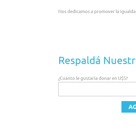
Nos dedicamos a promover la igualdad 
La Mocha Celis se fundó en el año 2011 c
como Asociación Civil, contamos con una 
Buscamos co-crear un nuevo mundo donde n
Respaldá Nuestr
¿Cuanto le gustaría donar en U$S?