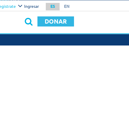
otal
U$S
egistrate
Ingresar
ES
EN
0.00
NFIRMAR
DONAR
S DE HACER UNA
CIÓN
SAS
os personalizados