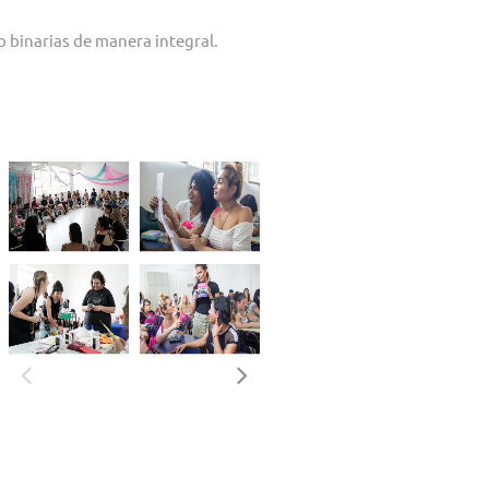
 binarias de manera integral.
así como, previo a nuestro funcionamiento
 doce años.
, trans y no binaria hoy en día.