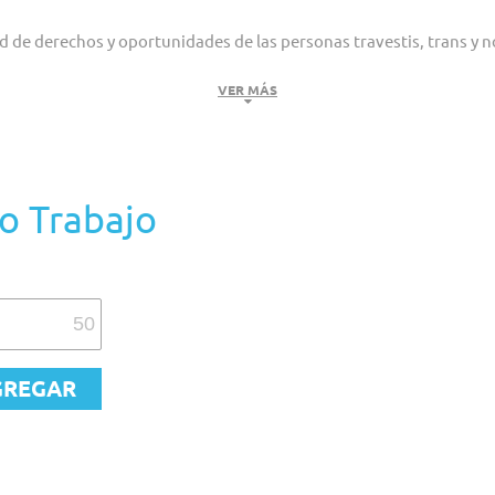
de derechos y oportunidades de las personas travestis, trans y no
on el Bachillerato Popular Travesti, Trans y No Binario Mocha Celis. Es 
VER MÁS
inserción territorial y una trayectoria socioeducativa que se remonta a
o existan las barreras estructurales que enfrenta la comunidad travesti
o Trabajo