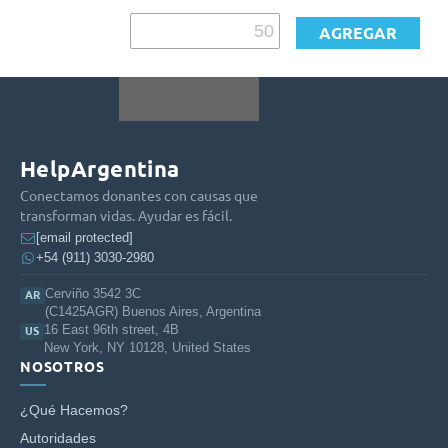
Proyectos personalizados
HelpArgentina
Conectamos donantes con causas que
transforman vidas. Ayudar es fácil.
[email protected]
+54 (911) 3030-2980
Cerviño 3542 3C
AR
(C1425AGR) Buenos Aires, Argentina
16 East 96th street, 4B
US
New York, NY 10128, United States
NOSOTROS
¿Qué Hacemos?
Autoridades