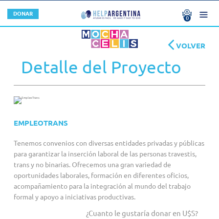
DONACIONES
DONAR
0
No hay donaciones
U$S 0.00
NOSOTROS
VOLVER
Total
U$S
0.00
CONFIRMAR
ORGANIZACIONES MIEMBRO
¿QUÉ HACEMOS?
Detalle del Proyecto
SERVICIOS
AUTORIDADES
CONTACTO
CONVOCATORIAS
STAFF
EMPLEOTRANS
¿QUERÉS SER UNA ORGANIZACIÓN MIEMBRO?
Tenemos convenios con diversas entidades privadas y públicas
¿POR QUÉ SUMARTE A HELPARGENTINA?
para garantizar la inserción laboral de las personas travestis,
trans y no binarias. Ofrecemos una gran variedad de
Buenas Prácticas
oportunidades laborales, formación en diferentes oficios,
acompañamiento para la integración al mundo del trabajo
FORMAS DE HACER UNA DONACIÓN
formal y apoyo a iniciativas productivas.
¿Cuanto le gustaría donar en U$S?
EMPRESAS