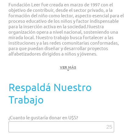
Fundación Leer fue creada en marzo de 1997 con el
objetivo de contribuir, desde el sector privado, a la
Proyectos personalizados
formación del niño como lector, aspecto esencial para el
proceso educativo de los niños y factor indispensable
para la inserción activa en la sociedad.Nuestra
organización opera a nivel nacional, sosteniendo una
mirada local. Nuestro trabajo busca fortalecer a las
instituciones y a las redes comunitarias conformadas,
para que puedan diseñar y desarrollar proyectos
alfabetizadores dirigidos a niños y jóvenes.
MISIÓN
VER MÁS
Incentivar la lectura y promover la alfabetización de niños y
Respaldá Nuestro
jóvenes de nuestro país, generando un impacto duradero y
positivo en su desarrollo personal que facilite su inserción
Trabajo
plena en la sociedad.
¿Cuanto le gustaría donar en U$S?
VISIÓN
Soñamos con una sociedad en la cual los niños se conviertan