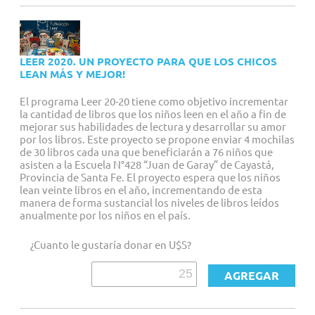
PROGRAMAS
El trabajo de Fundación Leer se basa en 4 pilares:
LEER 2020. UN PROYECTO PARA QUE LOS CHICOS
LEAN MÁS Y MEJOR!
- La capacitación de adultos que trabajan con niños y jóvenes
para que puedan guiarlos y ayudarlos a descubrir el placer por
El programa Leer 20-20 tiene como objetivo incrementar
la cantidad de libros que los niños leen en el año a fin de
la lectura y su importancia para el desarrollo individual y
mejorar sus habilidades de lectura y desarrollar su amor
comunitario;
por los libros. Este proyecto se propone enviar 4 mochilas
- La entrega de libros nuevos, elegidos por cada institución
de 30 libros cada una que beneficiarán a 76 niños que
participante para conformar Rincones de Lectura y/o para que
asisten a la Escuela N°428 “Juan de Garay” de Cayastá,
los niños lleven en propiedad a sus hogares;
Provincia de Santa Fe. El proyecto espera que los niños
lean veinte libros en el año, incrementando de esta
- El asesoramiento pedagógico, la asistencia técnica, el
manera de forma sustancial los niveles de libros leídos
monitoreo y la evaluación de los programas;
anualmente por los niños en el país.
- El trabajo con las comunidades para que se apropien de las
metodologías de trabajo establecidas, lo cual es esencial para
¿Cuanto le gustaría donar en U$S?
la sustentabilidad de los proyectos emprendidos.
RESULTADOS E IMPACTO