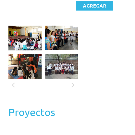
en ávidos lectores para toda la vida, la vean como fuente de
placer, formación, información e inspiración, desarrollen un
pensamiento propio y creativo en torno a su contexto y al
mundo que los rodea y sean capaces de transmitir sus ideas de
forma clara, en pos de favorecer el bien común.
OBJETIVOS
- Que todos los niños desde el amor por la lectura desarrollen
sus capacidades de lectoescritura, su creatividad, criterio e
independencia de opinión.
- Empoderar a la escuela y docentes para promover la lectura,
escritura y el pensamiento crítico en los niños.
- Ayudar a las familias a incorporar la lectura en sus vidas
diarias.
Proyectos
- Impactar la agenda pública a través de modelos de lectura y
aprendizaje exitosos e innovadores.
- Generar más recursos que apoyen la causa de sustentabilidad