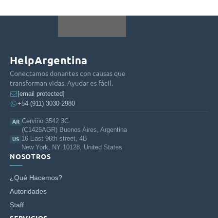
HelpArgentina
Conectamos donantes con causas que
transforman vidas. Ayudar es fácil.
[email protected]
+54 (911) 3030-2980
Cerviño 3542 3C
AR
(C1425AGR) Buenos Aires, Argentina
16 East 96th street, 4B
US
New York, NY 10128, United States
NOSOTROS
¿Qué Hacemos?
Autoridades
Staff