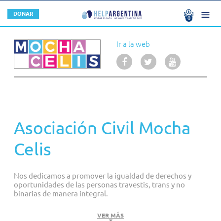
DONACIONES
DONAR
0
No hay donaciones
U$S 0.00
NOSOTROS
Ir a la web
Total
U$S
0.00
CONFIRMAR
ORGANIZACIONES MIEMBRO
¿QUÉ HACEMOS?
SERVICIOS
AUTORIDADES
CONTACTO
CONVOCATORIAS
STAFF
Asociación Civil Mocha
¿QUERÉS SER UNA ORGANIZACIÓN MIEMBRO?
Celis
¿POR QUÉ SUMARTE A HELPARGENTINA?
Buenas Prácticas
Nos dedicamos a promover la igualdad de derechos y
oportunidades de las personas travestis, trans y no
FORMAS DE HACER UNA DONACIÓN
binarias de manera integral.
La Mocha Celis se fundó en el año 2011 con el Bachillerato
VER MÁS
EMPRESAS