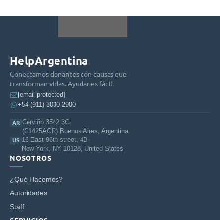
HelpArgentina
Conectamos donantes con causas que
transforman vidas. Ayudar es fácil.
[email protected]
+54 (911) 3030-2980
Cerviño 3542 3C
AR
(C1425AGR) Buenos Aires, Argentina
16 East 96th street, 4B
US
New York, NY 10128, United States
NOSOTROS
¿Qué Hacemos?
Autoridades
Staff