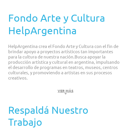
Proyectos personalizados
Fondo Arte y Cultura
HelpArgentina
HelpArgentina crea el Fondo Arte y Cultura con el fin de
brindar apoyo a proyectos artísticos tan importantes
para la cultura de nuestra nación.Busca apoyar la
producción artística y cultural en argentina, impulsando
el desarrollo de programas en teatros, museos, centros
culturales, y promoviendo a artistas en sus procesos
creativos.
HelpArgentina ofrece a quiénes viven en el exterior una
VER MÁS
manera fácil de ayudar y apoyar proyectos artísticos como
exhibiciones de artistas argentinos, actividades de museos,
Respaldá Nuestro
bibliotecas, catálogos digitales, publicaciones, residencias
entre otros.
Trabajo
Todas las donaciones realizadas a PILAS HelpArgentina por