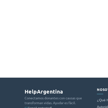
NOSO
HelpArgentina
Conectamos donantes con causas que
¿Qué 
transforman vidas. Ayudar es fácil.
Autori