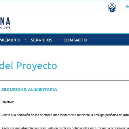
T
y donaciones
U$S 0.00
R
0
CO
 MIEMBRO
SERVICIOS
CONTACTO
RIDADES
RÉS SER UNA
STAFF
¿POR QUÉ SUMARTE A
FORMA
NIZACIÓN
HELPARGENTINA?
DONA
BRO?
EMPRE
 del Proyecto
Buenas Prácticas
Proyect
SEGURIDAD ALIMENTARIA
Objetivo:
Asistir a la población de los sectores más vulnerables mediante la entrega periódica de ali
Asegurar una alimentación adecuada en términos nutricionales para mitigar la propensión a