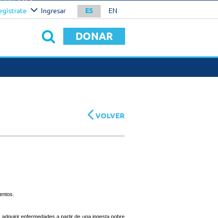
otal
U$S
egistrate
Ingresar
ES
EN
0.00
NFIRMAR
DONAR
S DE HACER UNA
CIÓN
SAS
os personalizados
VOLVER
mentos.
 adquirir enfermedades a partir de una ingesta pobre 