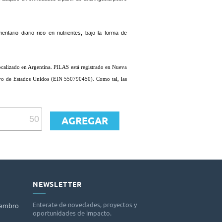
tario diario rico en nutrientes, bajo la forma de 
ocalizado en Argentina. PILAS está registrado en Nueva 
vo de Estados Unidos (EIN 550790450). Como tal, las 
O
NEWSLETTER
Enterate de novedades, proyectos y
iembro
oportunidades de impacto.