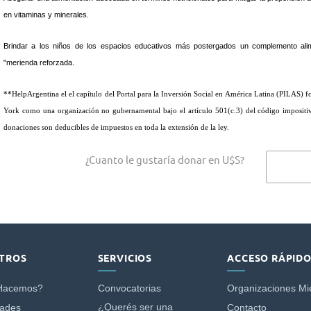
en vitaminas y minerales.
Brindar a los niños de los espacios educativos más postergados un complemento alimen
"merienda reforzada.
**HelpArgentina el el capítulo del Portal para la Inversión Social en América Latina (PILAS) f
York como una organización no gubernamental bajo el artículo 501(c.3) del código impositi
donaciones son deducibles de impuestos en toda la extensión de la ley.
¿Cuanto le gustaría donar en U$S?
TROS
SERVICIOS
ACCESO RÁPID
Hacemos?
Convocatorias
Organizaciones M
¿Querés ser una
dades
Contacto