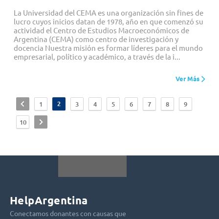
La Universidad del CEMA es una organización sin fines de
lucro cuyos inicios datan de 1978, año en que comenzó su
actividad el Centro de Estudios Macroeconómicos de
Argentina (CEMA) como centro de investigación y
docencia Nuestra misión es formar líderes para el mundo
empresarial, político y académico, a través de la i...
Ver Más
<
2
1
3
4
5
6
7
8
9
>
10
HelpArgentina
Conectamos donantes con causas que