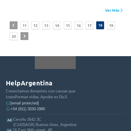
Ver Más
<
18
11
12
13
14
15
16
17
19
>
20
HelpArgentina
Conectamos donantes con causas que
transforman vidas. Ayudar es fácil.
[email protected]
+54 (911) 3030-2980
Cerviño 3542 3C
AR
(C1425AGR) Buenos Aires, Argentina
16 East 96th street, 4B
US