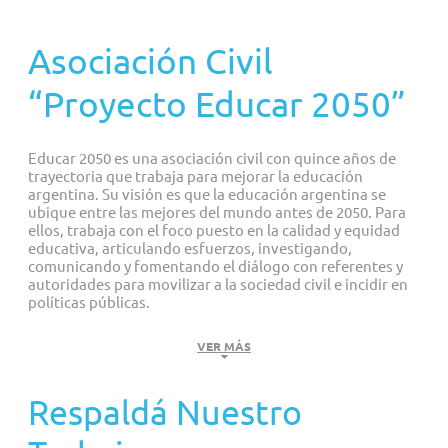
Proyectos personalizados
Asociación Civil
“Proyecto Educar 2050”
Educar 2050 es una asociación civil con quince años de
trayectoria que trabaja para mejorar la educación
argentina. Su visión es que la educación argentina se
ubique entre las mejores del mundo antes de 2050. Para
ellos, trabaja con el foco puesto en la calidad y equidad
educativa, articulando esfuerzos, investigando,
comunicando y fomentando el diálogo con referentes y
autoridades para movilizar a la sociedad civil e incidir en
políticas públicas.
Es urgente actuar como ciudadanos y de forma
VER MÁS
multisectorial para revertir esta situación. Acompañanos
con tu apoyo:
Respaldá Nuestro
Valores de referencia: