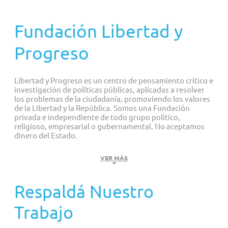
Proyectos personalizados
Fundación Libertad y
Progreso
Libertad y Progreso es un centro de pensamiento crítico e
investigación de políticas públicas, aplicadas a resolver
los problemas de la ciudadanía, promoviendo los valores
de la Libertad y la República. Somos una Fundación
privada e independiente de todo grupo político,
religioso, empresarial o gubernamental. No aceptamos
dinero del Estado.
MISIÓN
VER MÁS
Contribuir al cambio profundo de la Argentina, trabajando en
Respaldá Nuestro
el desarrollo de políticas públicas, elevando el nivel de
discusión y promoviendo la participación ciudadana en el
Trabajo
debate público sobre el rol del Estado en nuestra sociedad.