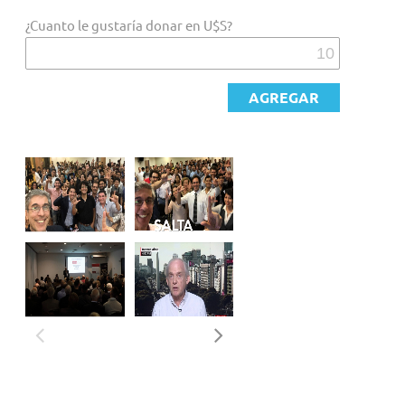
¿Cuanto le gustaría donar en U$S?
OBJETIVOS
- Realizar, difundir e intentar viabilizar políticamente
propuestas de políticas públicas.
- Seguir y analizar la coyuntura económica y política de la
Argentina.
- Impulsar alianzas estratégicas: think tanks, ONG´s,
universidades y medios de difusión.
- Impactar sobre la opinión pública.
- Estimular la participación ciudadana.
PROGRAMAS
Series de videos (viralizados en las redes sociales)
Desde Libertad y Progreso realizamos videos con el objetivo
de derribar mitos establecidos en la sociedad respecto a
temas políticos, económicos y sociales. Asimismo, queremos