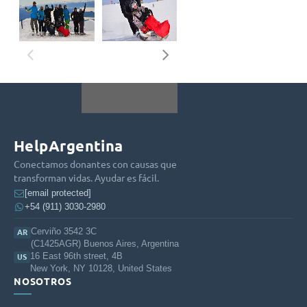
HelpArgentina
Conectamos donantes con causas que
transforman vidas. Ayudar es fácil.
[email protected]
+54 (911) 3030-2980
Cerviño 3542 3C
AR
(C1425AGR) Buenos Aires, Argentina
16 East 96th street, 4B
US
New York, NY 10128, United States
NOSOTROS