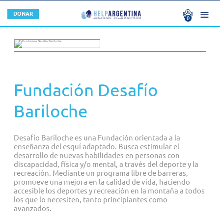
DONACIONES
DONAR
0
No hay donaciones
U$S 0.00
NOSOTROS
Total
U$S
0.00
CONFIRMAR
ORGANIZACIONES MIEMBRO
¿QUÉ HACEMOS?
SERVICIOS
AUTORIDADES
Fundación Desafío
CONTACTO
CONVOCATORIAS
Bariloche
STAFF
¿QUERÉS SER UNA ORGANIZACIÓN MIEMBRO?
Desafío Bariloche es una Fundación orientada a la
enseñanza del esquí adaptado. Busca estimular el
¿POR QUÉ SUMARTE A HELPARGENTINA?
desarrollo de nuevas habilidades en personas con
discapacidad, física y/o mental, a través del deporte y la
recreación. Mediante un programa libre de barreras,
Buenas Prácticas
promueve una mejora en la calidad de vida, haciendo
accesible los deportes y recreación en la montaña a todos
FORMAS DE HACER UNA DONACIÓN
los que lo necesiten, tanto principiantes como
avanzados.
EMPRESAS