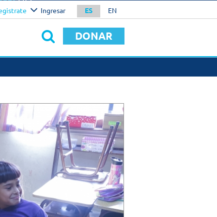
otal
U$S
egistrate
Ingresar
ES
EN
0.00
NFIRMAR
DONAR
S DE HACER UNA
CIÓN
SAS
os personalizados