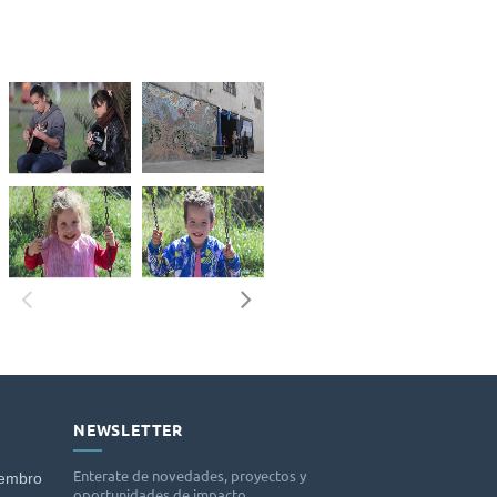
acompañando a niños, niñas y
ontextos de exclusión, fragilidad social
, y ofreciendo un espacio de cuidado,
oyo educativo, actividades recreativas y
.
a institución. Los niños que asisten en
rde
reciben almuerzo, merienda y una
ares y a las necesidades de cada grupo.
ios educativos y talleres de formación en
des recreativas, culturales y deportivas
damentales de inclusión.
freciendo seguimiento, orientación y
capacitación, producción y trabajo
O
NEWSLETTER
la inclusión socioeconómica, el desarrollo
Enterate de novedades, proyectos y
iembro
oportunidades de impacto.