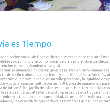
via es Tiempo
ganización social sin fines de lucro que desde hace casi 40 años 
lidad social. Funciona como hogar de día, recibiendo a los chicos 
ntención y acompañamiento integral.
 garantiza alimentación diaria: quienes asisten en turno mañana r
o tarde reciben almuerzo, merienda y colación de fruta. Además, o
 formación que promueven el desarrollo personal y la igualdad de 
or y cocina, cancha multideportes, SUM, área de panadería y pastel
ala de informática, jardín de infantes, parque, huerta y espacios c
, la sala de música y el taller de costura, espacios que hoy se enc
stenido y articulado con la comunidad, la fundación reafirma su c
nidades, convencida de que Todavía es tiempo es que nunca es tard