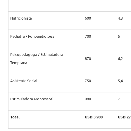
Nutricionista
600
4,3
Pediatra / Fonoaudióloga
700
5
Psicopedagoga / Estimuladora
870
6,2
Temprana
Asistente Social
750
5,4
Estimuladora Montessori
980
7
Total
USD 3.900
USD 27