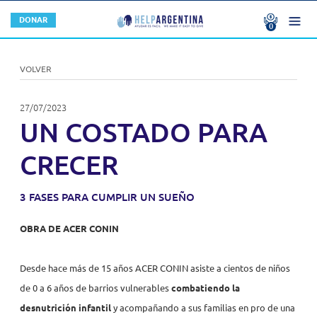
DONACIONES
DONAR
0
No hay donaciones
U$S 0.00
NOSOTROS
Total
U$S
0.00
VOLVER
CONFIRMAR
ORGANIZACIONES MIEMBRO
¿QUÉ HACEMOS?
27/07/2023
SERVICIOS
AUTORIDADES
UN COSTADO PARA
CONTACTO
CONVOCATORIAS
STAFF
CRECER
¿QUERÉS SER UNA ORGANIZACIÓN MIEMBRO?
3 FASES PARA CUMPLIR UN SUEÑO
¿POR QUÉ SUMARTE A HELPARGENTINA?
OBRA DE ACER CONIN
Buenas Prácticas
Desde hace más de 15 años ACER CONIN asiste a cientos de niños
FORMAS DE HACER UNA DONACIÓN
de 0 a 6 años de barrios vulnerables
combatiendo la
desnutrición infantil
y acompañando a sus familias en pro de una
EMPRESAS