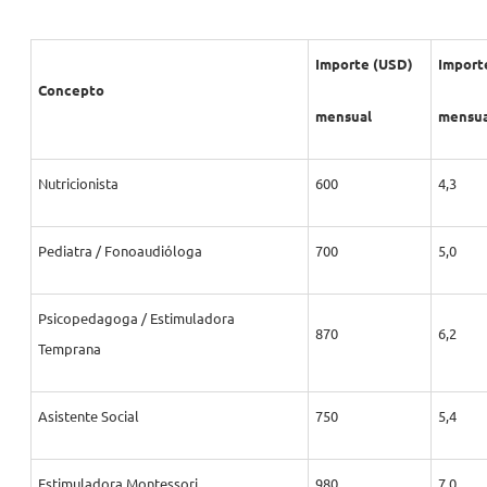
Importe (USD)
Import
Concepto
mensual
mensua
Nutricionista
600
4,3
Pediatra / Fonoaudióloga
700
5,0
Psicopedagoga / Estimuladora
870
6,2
Temprana
Asistente Social
750
5,4
Estimuladora Montessori
980
7,0