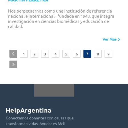
Nos perpetuarnos como una institución de referencia
nacional e internacional , fundada en 1948, que integra
investigación en ciencias biomédicas y educación de
calidad.
Ver Más
<
7
1
2
3
4
5
6
8
9
>
HelpArgentina
Conectamos donantes con causas que
transforman vidas. Ayudar es fácil.